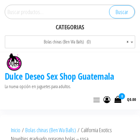
Saltar
Buscar
Buscar
al
por:
contenido
CATEGORIAS
Bolas chinas (Ben Wa Balls) (0)
×
Dulce Deseo Sex Shop Guatemala
La nueva opción en juguetes para adultos.
0
Q0.00
Inicio
/
Bolas chinas (Ben Wa Balls)
/ California Exotics
Novelties graduado orgasmo bolas – rosa